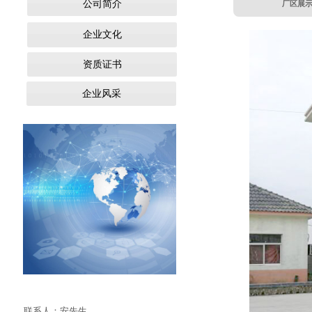
公司简介
厂区展
企业文化
资质证书
企业风采
联系人：安先生