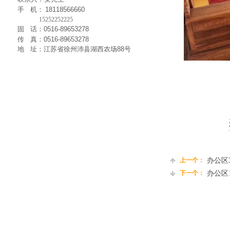
手 机：
18118566660
15252252225
固 话：0516-89653278
传 真：0516-89653278
地 址：江苏省徐州沛县湖西农场88号
上一个：
办公区
下一个：
办公区